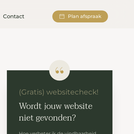
Contact
Plan afspraak
(Gratis) websitecheck!
Wordt jouw website
niet gevonden?
Hoe verbeter ik de vindbaarheid