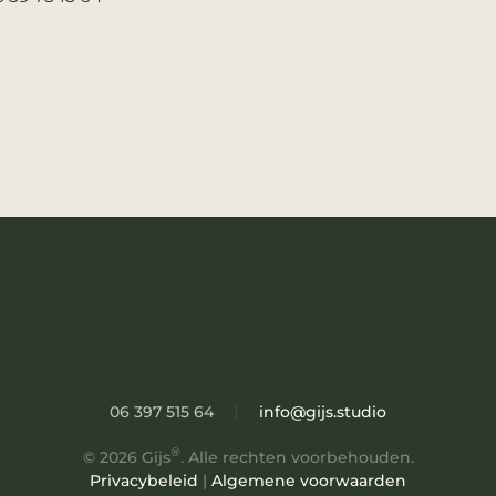
06 397 515 64
info@gijs.studio
®
©
2026
Gijs
. Alle rechten voorbehouden.
Privacybeleid
|
Algemene voorwaarden